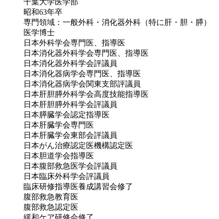
千葉大学医学部
昭和63年卒
専門領域：一般外科・消化器外科（特に肝・胆・膵）
医学博士
日本外科学会専門医、指導医
日本消化器外科学会専門医、指導医
日本消化器外科学会評議員
日本消化器病学会専門医、指導医
日本消化器病学会関東支部評議員
日本肝胆膵外科学会高度技能指導医
日本肝胆膵外科学会評議員
日本膵臓学会認定指導医
日本肝臓学会専門医
日本肝臓学会東部会評議員
日本がん治療認定医機構認定医
日本胆道学会指導医
日本腹部救急医学会評議員
日本臨床外科学会評議員
臨床研修指導医養成講習会修了
腹部救急教育医
腹部救急認定医
緩和ケア研修会修了