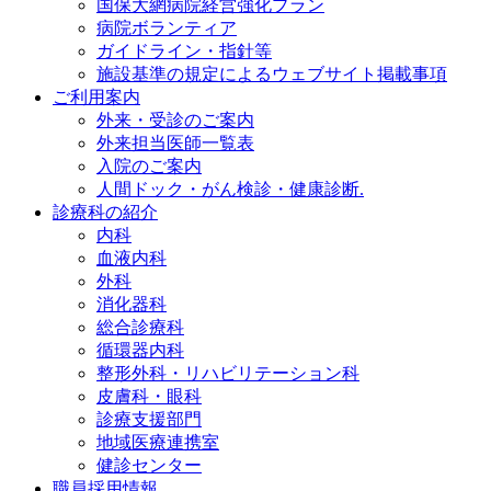
国保大網病院経営強化プラン
病院ボランティア
ガイドライン・指針等
施設基準の規定によるウェブサイト掲載事項
ご利用案内
外来・受診のご案内
外来担当医師一覧表
入院のご案内
人間ドック・がん検診・健康診断.
診療科の紹介
内科
血液内科
外科
消化器科
総合診療科
循環器内科
整形外科・リハビリテーション科
皮膚科・眼科
診療支援部門
地域医療連携室
健診センター
職員採用情報