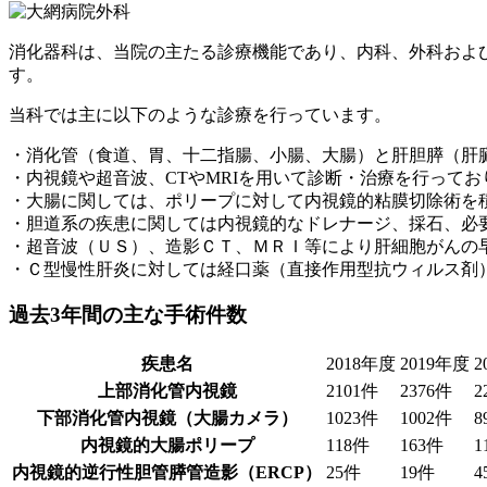
消化器科は、当院の主たる診療機能であり、内科、外科およ
す。
当科では主に以下のような診療を行っています。
・消化管（食道、胃、十二指腸、小腸、大腸）と肝胆膵（肝
・内視鏡や超音波、CTやMRIを用いて診断・治療を行ってお
・大腸に関しては、ポリープに対して内視鏡的粘膜切除術を
・胆道系の疾患に関しては内視鏡的なドレナージ、採石、必
・超音波（ＵＳ）、造影ＣＴ、ＭＲＩ等により肝細胞がんの
・Ｃ型慢性肝炎に対しては経口薬（直接作用型抗ウィルス剤
過去3年間の主な手術件数
疾患名
2018年度
2019年度
2
上部消化管内視鏡
2101件
2376件
2
下部消化管内視鏡（大腸カメラ）
1023件
1002件
8
内視鏡的大腸ポリープ
118件
163件
1
内視鏡的逆行性胆管膵管造影（ERCP）
25件
19件
4