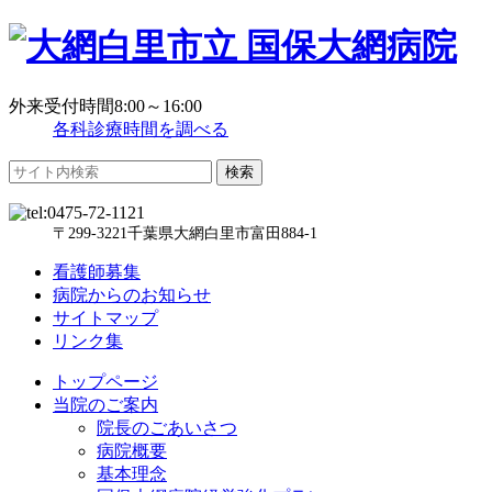
外来受付時間8:00～16:00
各科診療時間を調べる
〒299-3221千葉県大網白里市富田884-1
看護師募集
病院からのお知らせ
サイトマップ
リンク集
トップページ
当院のご案内
院長のごあいさつ
病院概要
基本理念