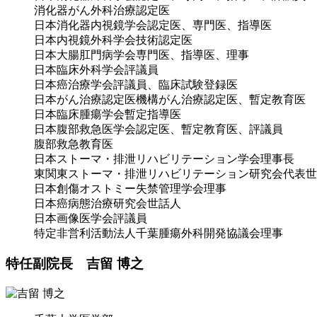
消化器がん外科治療認定医
日本消化器内視鏡学会認定医、専門医、指導医
日本内視鏡外科学会技術認定医
日本大腸肛門病学会専門医、指導医、理事
日本臨床外科学会評議員
日本癌治療学会評議員、臨床試験登録医
日本がん治療認定医機構がん治療認定医、暫定教育医
日本臨床腫瘍学会暫定指導医
日本腹部救急医学会認定医、暫定教育医、評議員
腹部救急教育医
日本ストーマ・排泄リハビリテーション学会理事長
東関東ストーマ・排泄リハビリテーション研究会代表世
日本創傷オストミー失禁管理学会理事
日本癌病態治療研究会世話人
日本画像医学会評議員
特定非営利活動法人千葉腫瘍外科開発協議会理事
特任副院長 吉留 博之