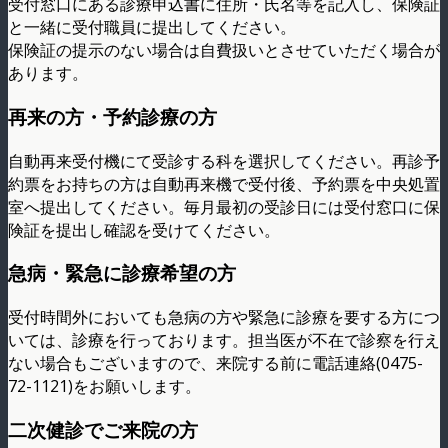
受付窓口にある診療申込書に住所・氏名等を記入し、保険証
と一緒に受付職員に提出してください。
保険証の提示のない場合は自費扱いとさせていただく場合が
あります。
再来の方・予約診療の方
自動再来受付機にて受診する科を選択してください。再診予
約票をお持ちの方は自動再来機で受付後、予約票を中央処置
室へ提出してください。毎月最初の受診日には受付窓口に保
険証を提出し確認を受けてください。
急病・緊急に診療希望の方
受付時間外においても急病の方や緊急に診療を要する方につ
いては、診療を行っております。担当医が不在で診察を行え
ない場合もございますので、来院する前に電話連絡(0475-
72-1121)をお願いします。
二次健診でご来院の方