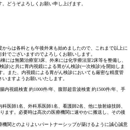
す。どうぞよろしくお願い申し上げます。
度からは各科とも午後外来も始めましたので、これまで以上に
方針でございますのでよろしくお願いします。
た病棟には無菌治療室3床、外来には化学療法室2床等を整備し、
検診)と共に胃内視鏡による胃がん検診(一次検診)を開始しま
す。また、内視鏡による胃がん検診においても厳密な精度管
さいますようお願いいたします。
内視鏡検査 約1000件/年、腹部超音波検査 約1500件/年、手
科医師1名、外科系医師1名、看護師2名、他に放射線技師、
おります。必要時は高次の医療機関に速やかに搬送し、その後
療機関とのよりよいパートナーシップが築けるように誠心誠意