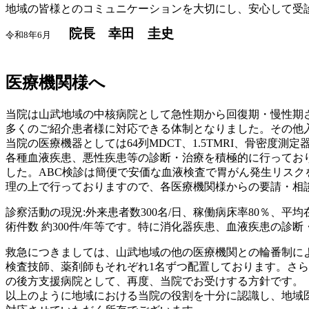
地域の皆様とのコミュニケーションを大切にし、安心して受
院長 幸田 圭史
令和8年6月
医療機関様へ
当院は山武地域の中核病院として急性期から回復期・慢性期
多くのご紹介患者様に対応できる体制となりました。その他
当院の医療機器としては64列MDCT、1.5TMRI、骨密
各種血液疾患、悪性疾患等の診断・治療を積極的に行っており
した。ABC検診は簡便で安価な血液検査で胃がん発生リス
理の上で行っておりますので、各医療機関様からの要請・相
診察活動の現況:外来患者数300名/日、稼働病床率80％、平均在院
術件数 約300件/年等です。特に消化器疾患、血液疾患の診
救急につきましては、山武地域の他の医療機関との輪番制によ
検査技師、薬剤師もそれぞれ1名ずつ配置しております。さ
の後方支援病院として、再度、当院でお受けする方針です。
以上のように地域における当院の役割を十分に認識し、地域