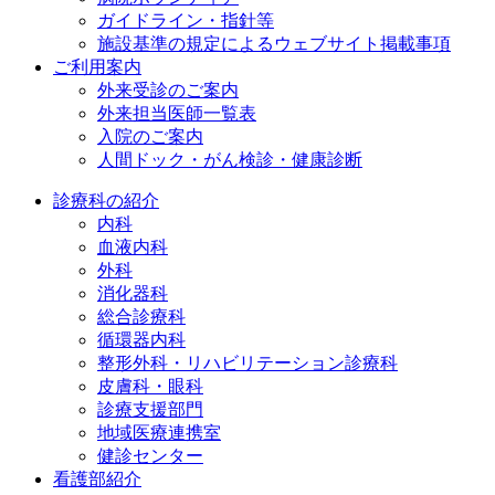
ガイドライン・指針等
施設基準の規定によるウェブサイト掲載事項
ご利用案内
外来受診のご案内
外来担当医師一覧表
入院のご案内
人間ドック・がん検診・健康診断
診療科の紹介
内科
血液内科
外科
消化器科
総合診療科
循環器内科
整形外科・リハビリテーション診療科
皮膚科・眼科
診療支援部門
地域医療連携室
健診センター
看護部紹介