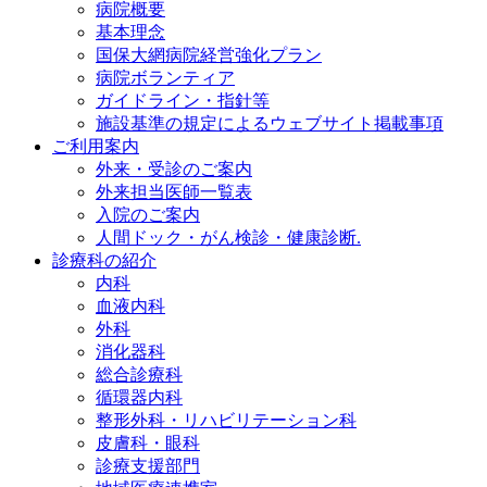
病院概要
基本理念
国保大網病院経営強化プラン
病院ボランティア
ガイドライン・指針等
施設基準の規定によるウェブサイト掲載事項
ご利用案内
外来・受診のご案内
外来担当医師一覧表
入院のご案内
人間ドック・がん検診・健康診断.
診療科の紹介
内科
血液内科
外科
消化器科
総合診療科
循環器内科
整形外科・リハビリテーション科
皮膚科・眼科
診療支援部門