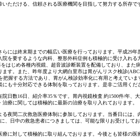
診いただける、信頼される医療機関を目指して努力する所存で
さらには終末期までの幅広い医療を行っております。平成29年
入院を要するような内科、整形外科症例も積極的に受け入れる
度測定器をはじめ各種内視鏡、超音波診断装置を配備しており、ま
ます。また、昨年度より大網白里市は胃がんリスク検診(ABC
クを把握する方法であり、胃がん検診効率化に有用と考えていま
談にも十分対応できる体制を取っております。是非ご活用くだ
日数16日、紹介率35％です。胃内視鏡検査 約1500件/年、大腸
断・治療に関しては積極的に最新の治療を取り入れております。
る夜間二次救急医療体制に参加しております。当番日には、内
らに、日中の救急患者につきましては、可能な限りお受けして
医療に対して積極的に取り組んでおります。今後とも皆様の医